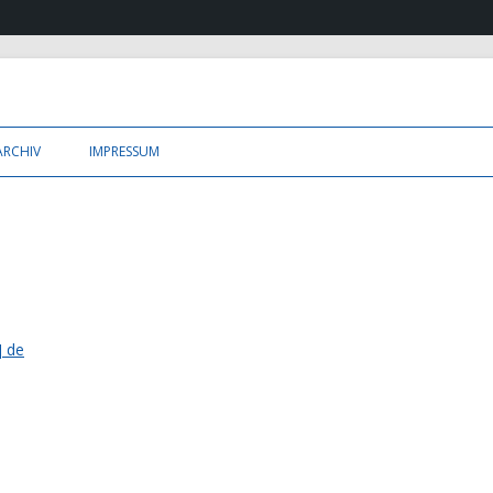
ion NRW e.V.
Zum Inhalt springen
ARCHIV
IMPRESSUM
] de