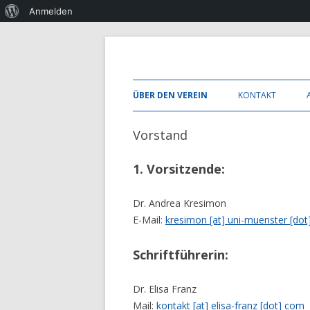
Über
Anmelden
WordPress
Berufsvereinigung Mündliche Kommunikat
bmk nrw
ÜBER DEN VEREIN
KONTAKT
MITGLIED WERDEN
Vorstand
SATZUNG
1. Vorsitzende:
ZIELE
Dr. Andrea Kresimon
VORSTAND
E-Mail:
kresimon [at] uni-muenster [dot
ANDERE VERBÄNDE
Schriftführerin:
Dr. Elisa Franz
Mail:
kontakt [at] elisa-franz [dot] com