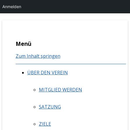
Anmelden
Berufsvereinigung Mündliche
bmk nrw
Menü
Kommunikation NRW e.V.
Zum Inhalt springen
ÜBER DEN VEREIN
MITGLIED WERDEN
SATZUNG
ZIELE