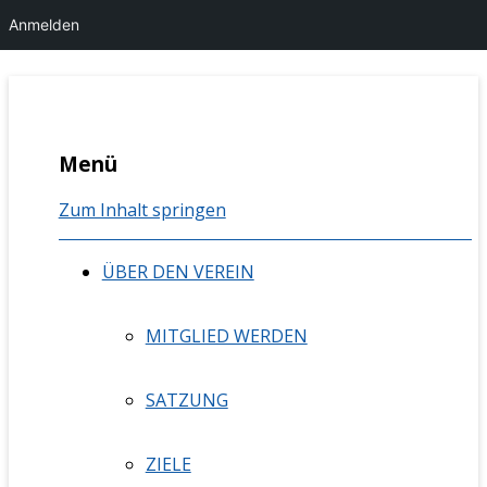
Anmelden
Berufsvereinigung Mündliche
bmk nrw
Menü
Kommunikation NRW e.V.
Zum Inhalt springen
ÜBER DEN VEREIN
MITGLIED WERDEN
SATZUNG
ZIELE