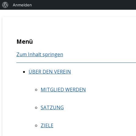
Über
Anmelden
WordPress
Berufsvereinigung Mündliche K
bmk nrw
Menü
Zum Inhalt springen
ÜBER DEN VEREIN
MITGLIED WERDEN
SATZUNG
ZIELE