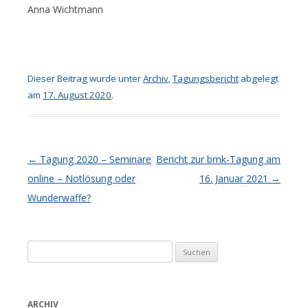
Anna Wichtmann
Dieser Beitrag wurde unter
Archiv
,
Tagungsbericht
abgelegt
am
17. August 2020
.
Artikel-Navigation
←
Tagung 2020 – Seminare
Bericht zur bmk-Tagung am
online – Notlösung oder
16. Januar 2021
→
Wunderwaffe?
Suchen
nach:
ARCHIV