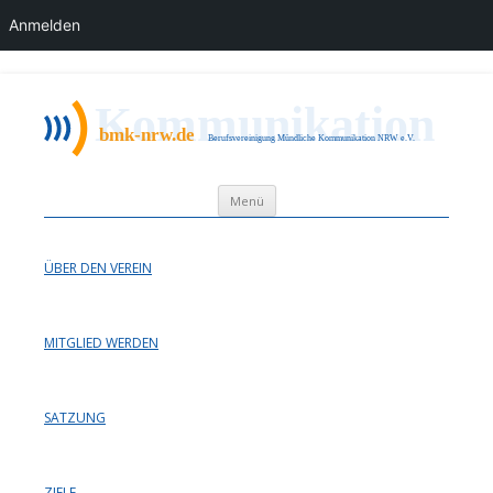
Anmelden
bmk nrw
Berufsvereinigung Mündliche Kommunikation NRW e.V.
Zum Inhalt springen
Menü
ÜBER DEN VEREIN
MITGLIED WERDEN
SATZUNG
ZIELE