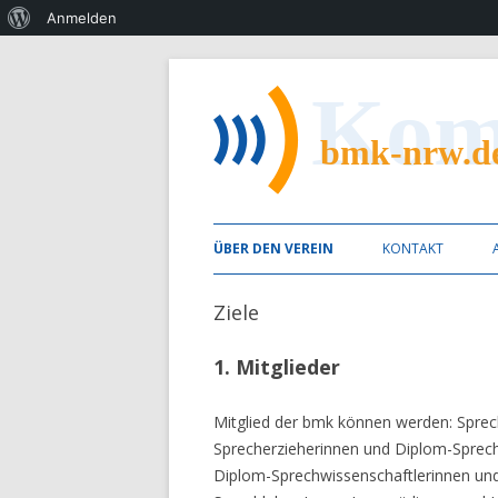
Über
Anmelden
WordPress
Berufsvereinigung Mündliche Kommunikat
bmk nrw
ÜBER DEN VEREIN
KONTAKT
MITGLIED WERDEN
Ziele
SATZUNG
1. Mitglieder
ZIELE
Mitglied der bmk können werden: Sprec
VORSTAND
Sprecherzieherinnen und Diplom-Sprech
Diplom-Sprechwissenschaftlerinnen un
ANDERE VERBÄNDE