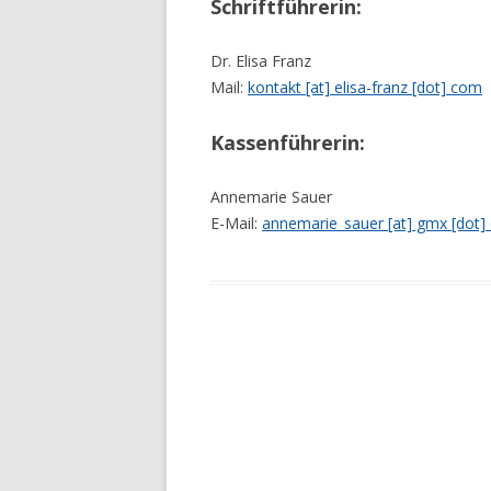
Schriftführerin:
Dr. Elisa Franz
Mail:
kontakt [at] elisa-franz [dot] com
Kassenführerin:
Annemarie Sauer
E-Mail:
annemarie_sauer [at] gmx [dot]