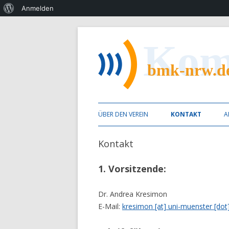
Über
Anmelden
WordPress
Berufsvereinigung Mündliche Kommunikat
bmk nrw
ÜBER DEN VEREIN
KONTAKT
A
MITGLIED WERDEN
Kontakt
SATZUNG
1. Vorsitzende:
ZIELE
Dr. Andrea Kresimon
VORSTAND
E-Mail:
kresimon [at] uni-muenster [dot
ANDERE VERBÄNDE