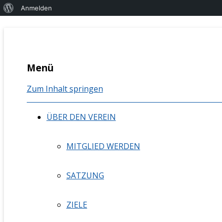
Über
Anmelden
WordPress
Berufsvereinigung Mündliche K
bmk nrw
Menü
Zum Inhalt springen
ÜBER DEN VEREIN
MITGLIED WERDEN
SATZUNG
ZIELE