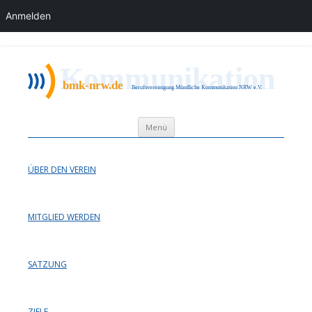
Anmelden
bmk nrw
Berufsvereinigung Mündliche Kommunikation NRW e.V.
Zum Inhalt springen
Menü
ÜBER DEN VEREIN
MITGLIED WERDEN
SATZUNG
ZIELE