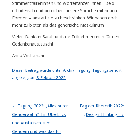
Stimmentfalter:innen und Wörtertänzer_innen – seid
erfinderisch und bereichert unsere Sprache mit neuen
Formen – anstatt sie zu beschränken. Wir haben doch
mehr zu bieten als das generische Maskulinum!
Vielen Dank an Sarah und alle Teilnehmerinnen für den
Gedankenaustausch!
Anna Wichtmann
Dieser Beitrag wurde unter
Archiv
,
Tagung
,
Tagungsbericht
abgelegt am
8. Februar 2022
.
Artikel-Navigation
←
Tagung 2022: „Alles purer
Tag der Rhetorik 2022:
Genderwahn?! Ein Überblick
„Design Thinking“
→
und Austausch zum
Gendern und was das für