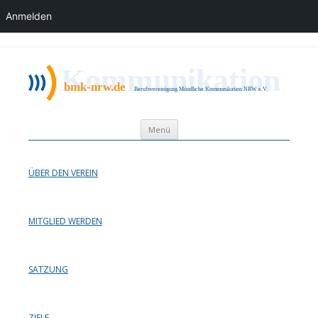
Anmelden
bmk nrw
Berufsvereinigung Mündliche Kommunikation NRW e.V.
Zum Inhalt springen
Menü
ÜBER DEN VEREIN
MITGLIED WERDEN
SATZUNG
ZIELE