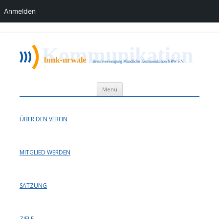
Anmelden
bmk nrw
Berufsvereinigung Mündliche Kommunikation NRW e.V.
Zum Inhalt springen
Menü
ÜBER DEN VEREIN
MITGLIED WERDEN
SATZUNG
ZIELE