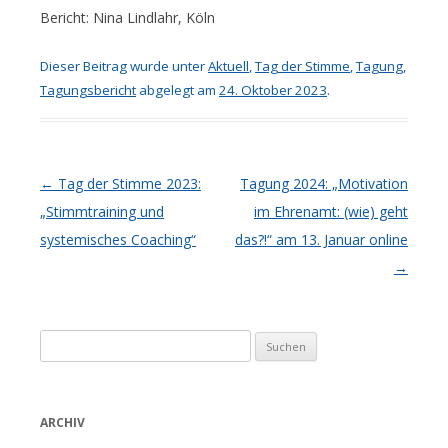
Bericht: Nina Lindlahr, Köln
Dieser Beitrag wurde unter
Aktuell
,
Tag der Stimme
,
Tagung
,
Tagungsbericht
abgelegt am
24. Oktober 2023
.
Artikel-Navigation
←
Tag der Stimme 2023:
Tagung 2024: „Motivation
„Stimmtraining und
im Ehrenamt: (wie) geht
systemisches Coaching“
das?!“ am 13. Januar online
→
Suchen
nach:
ARCHIV