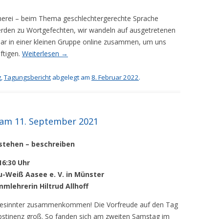
erei – beim Thema geschlechtergerechte Sprache
werden zu Wortgefechten, wir wandeln auf ausgetretenen
ar in einer kleinen Gruppe online zusammen, um uns
ftigen.
Weiterlesen
→
g
,
Tagungsbericht
abgelegt am
8. Februar 2022
.
 am 11. September 2021
stehen – beschreiben
16:30 Uhr
u-Weiß Aasee e. V. in Münster
mlehrerin Hiltrud Allhoff
chgesinnter zusammenkommen! Die Vorfreude auf den Tag
bstinenz groß. So fanden sich am zweiten Samstag im