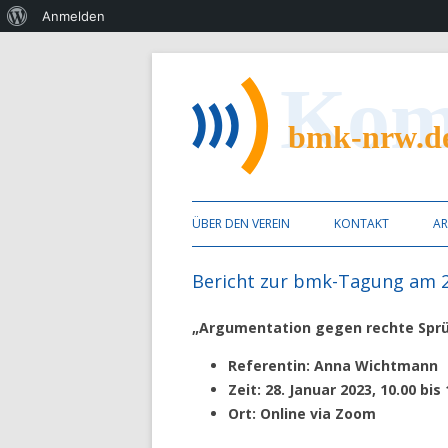
Über
Anmelden
WordPress
Berufsvereinigung Mündliche Kommunikat
bmk nrw
ÜBER DEN VEREIN
KONTAKT
AR
MITGLIED WERDEN
Bericht zur bmk-Tagung am 2
SATZUNG
„Argumentation gegen rechte Spr
ZIELE
Referentin: Anna Wichtmann
Zeit: 28. Januar 2023, 10.00 bis
VORSTAND
Ort: Online via Zoom
ANDERE VERBÄNDE