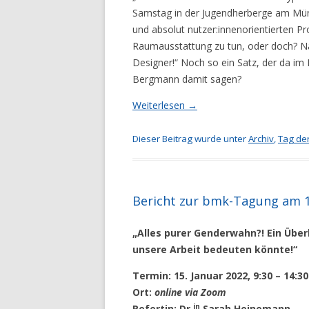
Samstag in der Jugendherberge am Müns
und absolut nutzer:innenorientierten P
Raumausstattung zu tun, oder doch? Na 
Designer!“ Noch so ein Satz, der da im
Bergmann damit sagen?
Weiterlesen
→
Dieser Beitrag wurde unter
Archiv
,
Tag der
Bericht zur bmk-Tagung am 1
„Alles purer Genderwahn?! Ein Übe
unsere Arbeit bedeuten könnte!“
Termin: 15. Januar 2022, 9:30 – 14:3
Ort:
online via Zoom
in
Refertin: Dr.
Sarah Heinemann